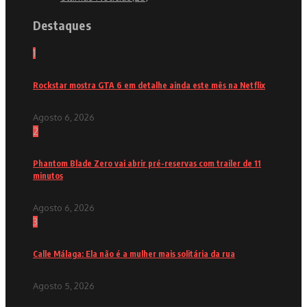
Destaques
1
Rockstar mostra GTA 6 em detalhe ainda este mês na Netflix
Agosto 6, 2026
2
Phantom Blade Zero vai abrir pré-reservas com trailer de 11
minutos
Agosto 6, 2026
3
Calle Málaga: Ela não é a mulher mais solitária da rua
Agosto 5, 2026