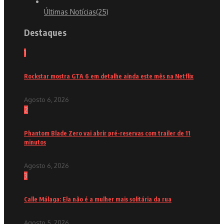
Últimas Notícias
(25)
Destaques
1
Rockstar mostra GTA 6 em detalhe ainda este mês na Netflix
Agosto 6, 2026
2
Phantom Blade Zero vai abrir pré-reservas com trailer de 11
minutos
Agosto 6, 2026
3
Calle Málaga: Ela não é a mulher mais solitária da rua
Agosto 5, 2026