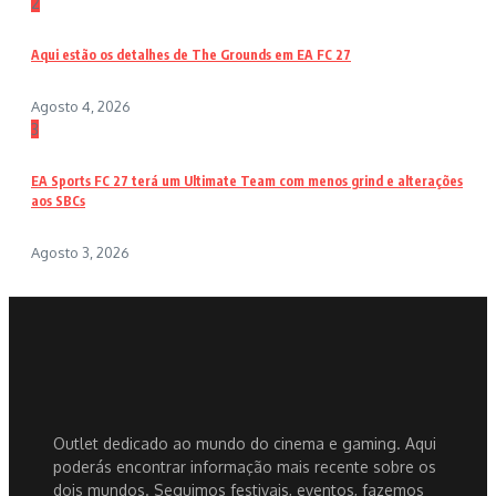
2
Aqui estão os detalhes de The Grounds em EA FC 27
Agosto 4, 2026
3
EA Sports FC 27 terá um Ultimate Team com menos grind e alterações
aos SBCs
Agosto 3, 2026
Outlet dedicado ao mundo do cinema e gaming. Aqui
poderás encontrar informação mais recente sobre os
dois mundos. Seguimos festivais, eventos, fazemos