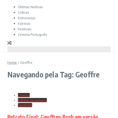
Últimas Notícias
Críticas
Entrevistas
Estreias
Festivais
Cinema Português
Home
/
Geoffre
Navegando pela Tag: Geoffre
Cinema
Estreia da semana
Spotlight
Retrato Final: Geoffrey Rush em versão