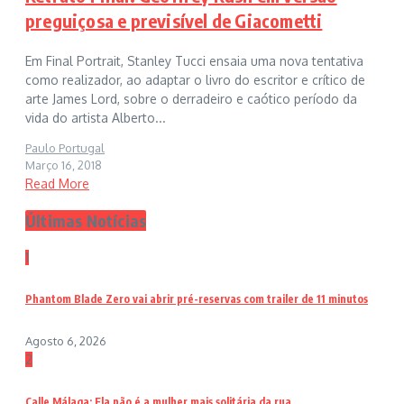
preguiçosa e previsível de Giacometti
Em Final Portrait, Stanley Tucci ensaia uma nova tentativa
como realizador, ao adaptar o livro do escritor e crítico de
arte James Lord, sobre o derradeiro e caótico período da
vida do artista Alberto...
Paulo Portugal
Março 16, 2018
Read More
Últimas Notícias
1
Phantom Blade Zero vai abrir pré-reservas com trailer de 11 minutos
Agosto 6, 2026
2
Calle Málaga: Ela não é a mulher mais solitária da rua