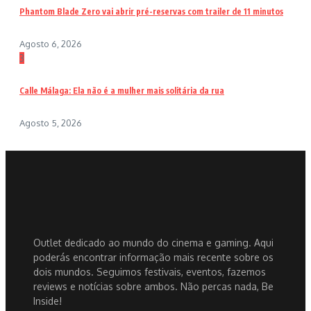
Phantom Blade Zero vai abrir pré-reservas com trailer de 11 minutos
Agosto 6, 2026
3
Calle Málaga: Ela não é a mulher mais solitária da rua
Agosto 5, 2026
Outlet dedicado ao mundo do cinema e gaming. Aqui
poderás encontrar informação mais recente sobre os
dois mundos. Seguimos festivais, eventos, fazemos
reviews e notícias sobre ambos. Não percas nada, Be
Inside!