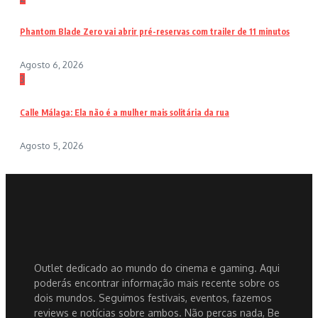
Phantom Blade Zero vai abrir pré-reservas com trailer de 11 minutos
Agosto 6, 2026
3
Calle Málaga: Ela não é a mulher mais solitária da rua
Agosto 5, 2026
Outlet dedicado ao mundo do cinema e gaming. Aqui
poderás encontrar informação mais recente sobre os
dois mundos. Seguimos festivais, eventos, fazemos
reviews e notícias sobre ambos. Não percas nada, Be