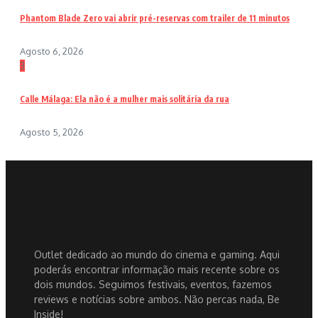
Phantom Blade Zero vai abrir pré-reservas com trailer de 11 minutos
Agosto 6, 2026
3
Calle Málaga: Ela não é a mulher mais solitária da rua
Agosto 5, 2026
Outlet dedicado ao mundo do cinema e gaming. Aqui
poderás encontrar informação mais recente sobre os
dois mundos. Seguimos festivais, eventos, fazemos
reviews e notícias sobre ambos. Não percas nada, Be
Inside!