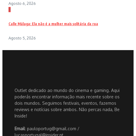
Agosto 6, 2026
3
Calle Málaga: Ela não é a mulher mais solitária da rua
Agosto 5, 2026
Outlet dedicado ao mundo do cinema e gaming. Aqui
poderás encontrar informação mais recente sobre os
dois mundos. Seguimos festivais, eventos, fazemos
reviews e notícias sobre ambos. Não percas nada, Be
Inside!
Email
: pauloportug@gmail.com /
lucasportugal@insider.pt