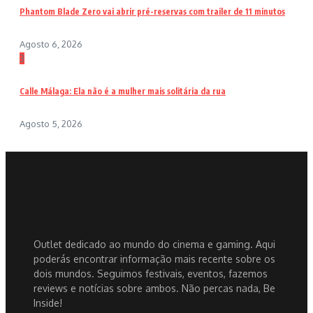
Phantom Blade Zero vai abrir pré-reservas com trailer de 11 minutos
Agosto 6, 2026
3
Calle Málaga: Ela não é a mulher mais solitária da rua
Agosto 5, 2026
Outlet dedicado ao mundo do cinema e gaming. Aqui
poderás encontrar informação mais recente sobre os
dois mundos. Seguimos festivais, eventos, fazemos
reviews e notícias sobre ambos. Não percas nada, Be
Inside!