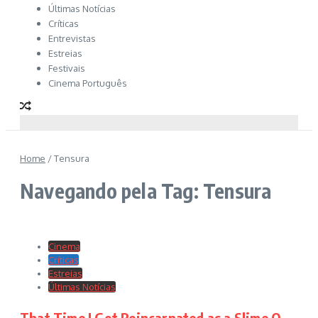
Últimas Notícias
Críticas
Entrevistas
Estreias
Festivais
Cinema Português
Home
/
Tensura
Navegando pela Tag: Tensura
Cinema
Críticas
Estreias
Últimas Notícias
That Time I Got Reincarnated as a Slime O