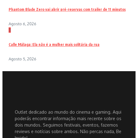
Phantom Blade Zero vai abrir pré-reservas com trailer de 11 minutos
Agosto 6, 2026
3
Calle Málaga: Ela não é a mulher mais solitária da rua
Agosto 5, 2026
Outlet dedicado ao mundo do cinema e gaming. Aqui
poderás encontrar informação mais recente sobre os
dois mundos. Seguimos festivais, eventos, fazemos
reviews e notícias sobre ambos. Não percas nada, Be
Inside!