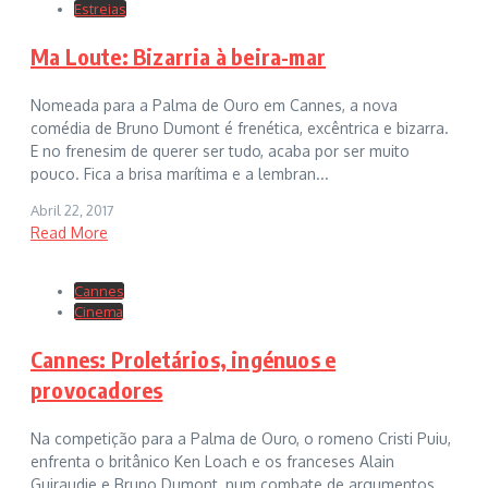
Estreias
Ma Loute: Bizarria à beira-mar
Nomeada para a Palma de Ouro em Cannes, a nova
comédia de Bruno Dumont é frenética, excêntrica e bizarra.
E no frenesim de querer ser tudo, acaba por ser muito
pouco. Fica a brisa marítima e a lembran...
Abril 22, 2017
Read More
Cannes
Cinema
Cannes: Proletários, ingénuos e
provocadores
Na competição para a Palma de Ouro, o romeno Cristi Puiu,
enfrenta o britânico Ken Loach e os franceses Alain
Guiraudie e Bruno Dumont, num combate de argumentos