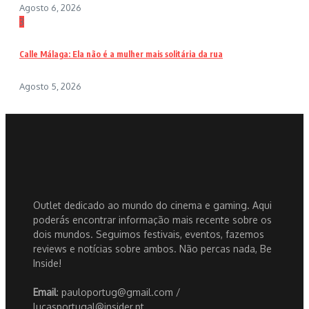
Agosto 6, 2026
3
Calle Málaga: Ela não é a mulher mais solitária da rua
Agosto 5, 2026
Outlet dedicado ao mundo do cinema e gaming. Aqui
poderás encontrar informação mais recente sobre os
dois mundos. Seguimos festivais, eventos, fazemos
reviews e notícias sobre ambos. Não percas nada, Be
Inside!
Email
: pauloportug@gmail.com /
lucasportugal@insider.pt