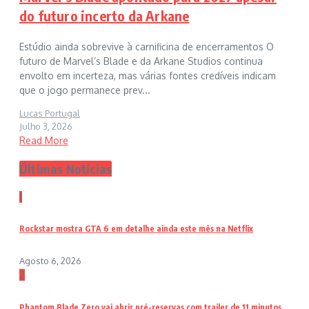
do futuro incerto da Arkane
Estúdio ainda sobrevive à carnificina de encerramentos O
futuro de Marvel’s Blade e da Arkane Studios continua
envolto em incerteza, mas várias fontes credíveis indicam
que o jogo permanece prev...
Lucas Portugal
Julho 3, 2026
Read More
Últimas Notícias
1
Rockstar mostra GTA 6 em detalhe ainda este mês na Netflix
Agosto 6, 2026
2
Phantom Blade Zero vai abrir pré-reservas com trailer de 11 minutos