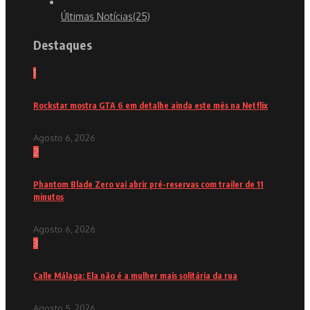
Últimas Notícias
(25)
Destaques
1
Rockstar mostra GTA 6 em detalhe ainda este mês na Netflix
Agosto 6, 2026
2
Phantom Blade Zero vai abrir pré-reservas com trailer de 11
minutos
Agosto 6, 2026
3
Calle Málaga: Ela não é a mulher mais solitária da rua
Agosto 5, 2026