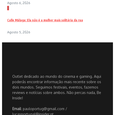
Agosto 6, 2026
3
Calle Málaga: Ela não é a mulher mais solitária da rua
Agosto 5, 2026
Outlet dedicado ao mundo do cinema e gaming. Aqui
poderás encontrar informação mais recente sobre os
dois mundos. Seguimos festivais, eventos, fazemos
reviews e notícias sobre ambos. Não percas nada, Be
Inside!
Email
: pauloportug@gmail.com /
lucasportugal@insider.pt