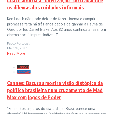
Loach aborda a “uberização” do trabalho e
os dilemas dos cuidados informais
Ken Loach não pode deixar de fazer cinema e cumprir a
promessa feita há três anos depois de ganhar a Palma de
Ouro por Eu, Daniel Blake. Aos 82 anos continua a fazer um
cinema social imprescindível. T...
Paulo Portugal
Maio 18, 2019
Read More
Cannes
Festivais
Cannes: Bacurau mostra visão distópica da
política brasileira num cruzamento de Mad
Max com Jogos de Poder
“Em muitos aspetos do dia-a-dia, o Brasil parece uma
distopia” Há bacamartes, ‘soldados da fortuna’ e drones em