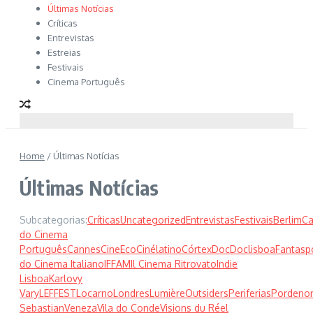
Últimas Notícias
Críticas
Entrevistas
Estreias
Festivais
Cinema Português
Home
/
Últimas Notícias
Últimas Notícias
Subcategorias:
Críticas
Uncategorized
Entrevistas
Festivais
Berlim
Ca
do Cinema
Português
Cannes
CineEco
Cinélatino
Córtex
Doc
Doclisboa
Fantasp
do Cinema Italiano
IFFAM
Il Cinema Ritrovato
Indie
Lisboa
Karlovy
Vary
LEFFEST
Locarno
Londres
Lumière
Outsiders
Periferias
Pordeno
Sebastian
Veneza
Vila do Conde
Visions du Réel