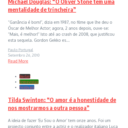
Michael Douglas: “O Oliver Stone tem uma
mentalidade de trincheira”
“Ganância é bom!”, dizia em 1987, no filme que lhe deu o
Óscar de Melhor Actor; agora, 2 anos depois, ouve-se:
“Mais, é melhor!” Isto até ao crash de 2008, que justificou
esta sequela. Gordon Gekko es...
Paulo Portugal
Setembro 26, 2010
Read More
Berlim
Entrevistas
Festivais
Tilda Swinton: “O amor é a honestidade de
nos mostrarmos a outra pessoa”
A ideia de fazer ‘Eu Sou o Amor’ tem onze anos. Foi um
projecto conjunto entre a actriz e o realizador italiano Luca