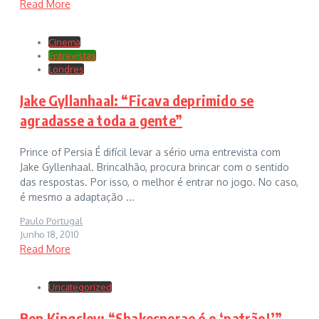
Read More
Cinema
Entrevistas
Londres
Jake Gyllanhaal: “Ficava deprimido se
agradasse a toda a gente”
Prince of Persia É difícil levar a sério uma entrevista com
Jake Gyllenhaal. Brincalhão, procura brincar com o sentido
das respostas. Por isso, o melhor é entrar no jogo. No caso,
é mesmo a adaptação ...
Paulo Portugal
Junho 18, 2010
Read More
Uncategorized
Ben Kingsley: “Shakesperae é o ‘patrão!’”