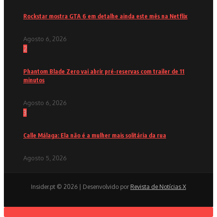
Rockstar mostra GTA 6 em detalhe ainda este mês na Netflix
Agosto 6, 2026
2
Phantom Blade Zero vai abrir pré-reservas com trailer de 11
minutos
Agosto 6, 2026
3
Calle Málaga: Ela não é a mulher mais solitária da rua
Agosto 5, 2026
Insider.pt © 2026 | Desenvolvido por
Revista de Notícias X