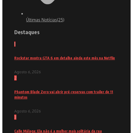
Últimas Notícias
(25)
Destaques
1
Rockstar mostra GTA 6 em detalhe ainda este mês na Netflix
Agosto 6, 2026
2
Phantom Blade Zero vai abrir pré-reservas com trailer de 11
minutos
Agosto 6, 2026
3
Calle Málaga: Ela não é a mulher mais solitária da rua