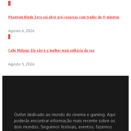
2
Phantom Blade Zero vai abrir pré-reservas com trailer de 11 minutos
Agosto 6, 2026
3
Calle Málaga: Ela não é a mulher mais solitária da rua
Agosto 5, 2026
Outlet dedicado ao mundo do cinema e gaming. Aqui
poderás encontrar informação mais recente sobre os
dois mundos. Seguimos festivais, eventos, fazemos