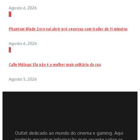
Agosto 6, 2026
2
Phantom Blade Zero vai abrir pré-reservas com trailer de 11 minutos
Agosto 6, 2026
3
Calle Málaga: Ela não é a mulher mais solitária da rua
Agosto 5, 2026
Outlet dedicado ao mundo do cinema e gaming. Aqui
poderás encontrar informação mais recente sobre os